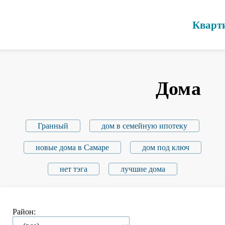
Кварт
Дома
Гранный
дом в семейную ипотеку
новые дома в Самаре
дом под ключ
нет тэга
лучшие дома
Район: